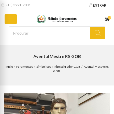
(13) 3221-2031
ENTRAR
0

Avental Mestre RS GOB
Início
Paramentos
Simbólicos
Rito Schroder GOB
Avental Mestre RS
GOB