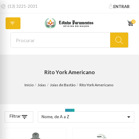
(13) 3221-2031
ENTRAR
0

Rito York Americano
Início
Joias
Joias de Bastão
Rito York Americano
Filtrar
filter_list

Nome, de A a Z