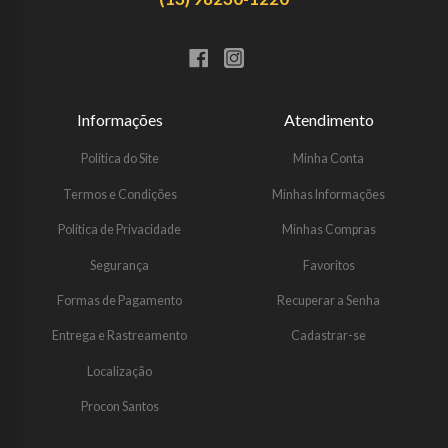
Informações
Atendimento
Política do Site
Minha Conta
Termos e Condições
Minhas Informações
Política de Privacidade
Minhas Compras
Segurança
Favoritos
Formas de Pagamento
Recuperar a Senha
Entrega e Rastreamento
Cadastrar-se
Localização
Procon Santos