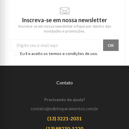
Inscreva-se em nossa newsletter
Inscreva-se em nossa newsletter e fique por dentro das
novidades e promoções.
Eu li e aceito os termos e condições de uso.
Contato
Precisando de ajuda?
contato@edinhoparamentos.com.br
(13) 3221-2031
(13) 98230-1220