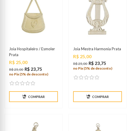
Joia Hospitaleiro / Esmoler
Joia Mestra Harmonia Prata
Prata
Preço
R$ 25,00
Preço
R$ 25,00
R$ 23,75
R$ 25,00
no Pix (5% de desconto)
R$ 23,75
R$ 25,00
no Pix (5% de desconto)
COMPRAR
COMPRAR