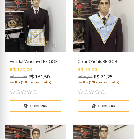
Avental Venerável RE GOB
Colar Oficiais RE GOB
Preço
Preço
R$ 170,00
R$ 75,00
R$ 161,50
R$ 71,25
R$ 170,00
R$ 75,00
no Pix (5% de desconto)
no Pix (5% de desconto)
COMPRAR
COMPRAR