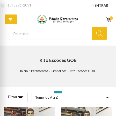
(13) 3221-2031
ENTRAR
0

Rito Escocês GOB
Início
Paramentos
Simbólicos
Rito Escocês GOB
Filtrar
filter_list

Nome, de A a Z