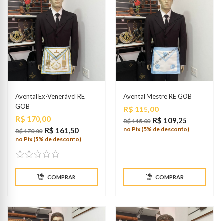
Avental Ex-Venerável RE
Avental Mestre RE GOB
GOB
Preço
R$ 115,00
Preço
R$ 170,00
R$ 109,25
R$ 115,00
no Pix (5% de desconto)
R$ 161,50
R$ 170,00
no Pix (5% de desconto)
COMPRAR
COMPRAR