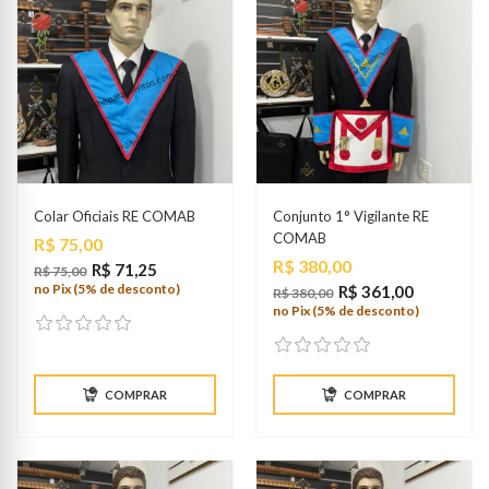
Colar Oficiais RE COMAB
Conjunto 1° Vigilante RE
COMAB
Preço
R$ 75,00
Preço
R$ 380,00
R$ 71,25
R$ 75,00
no Pix (5% de desconto)
R$ 361,00
R$ 380,00
no Pix (5% de desconto)
COMPRAR
COMPRAR