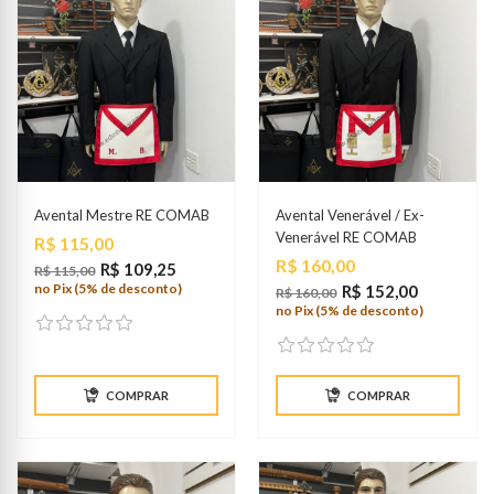
Avental Mestre RE COMAB
Avental Venerável / Ex-
Venerável RE COMAB
Preço
R$ 115,00
Preço
R$ 160,00
R$ 109,25
R$ 115,00
no Pix (5% de desconto)
R$ 152,00
R$ 160,00
no Pix (5% de desconto)
COMPRAR
COMPRAR