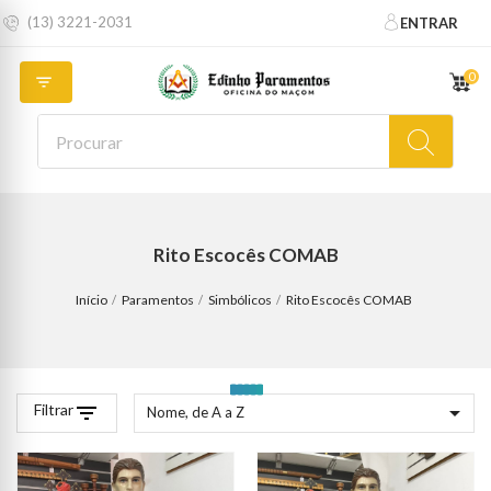
(13) 3221-2031
ENTRAR
0

Rito Escocês COMAB
Início
Paramentos
Simbólicos
Rito Escocês COMAB
Filtrar
filter_list

Nome, de A a Z