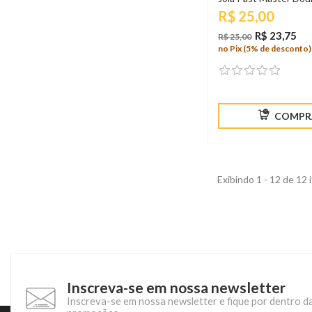
Preço
R$ 25,00
R$ 23,75
R$ 25,00
no Pix (5% de desconto)
COMPR
Exibindo 1 - 12 de 12 
Inscreva-se em nossa newsletter
Inscreva-se em nossa newsletter e fique por dentro d