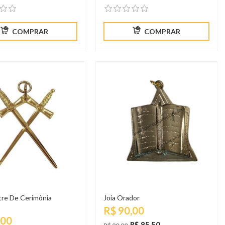
COMPRAR
COMPRAR
tre De Cerimônia
Joia Orador
Preço
R$ 90,00
,00
R$ 85,50