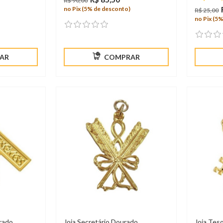
R$ 90,00
no Pix (5% de desconto)
R$ 25,00
no Pix (5
AR
COMPRAR
rado
Joia Secretário Dourado
Joia Tes