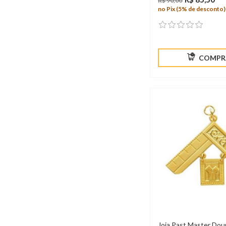
R$ 90,00
no Pix (5% de desconto)
COMPR
Joia Past Master Dou