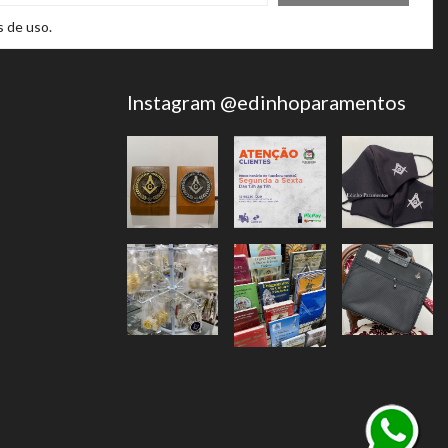
s de uso.
Instagram @edinhoparamentos