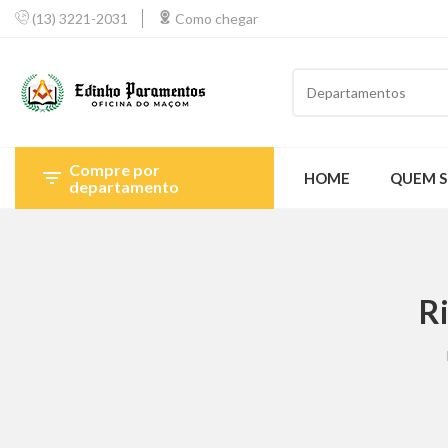
(13) 3221-2031
Como chegar
Departamentos
Compre por

HOME
QUEM 
departamento
R