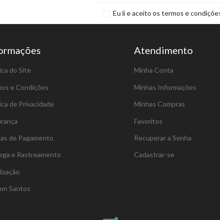
Eu li e aceito os termos e condiçõe
formações
Atendimento
ica do Site
Minha Conta
os e Condições
Minhas Informações
tica de Privacidade
Minhas Compras
rança
Favoritos
as de Pagamento
Recuperar a Senha
ega e Rastreamento
Cadastrar-se
lização
on Santos