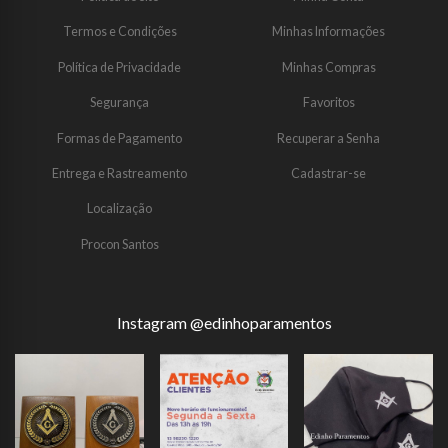
Termos e Condições
Minhas Informações
Política de Privacidade
Minhas Compras
Segurança
Favoritos
Formas de Pagamento
Recuperar a Senha
Entrega e Rastreamento
Cadastrar-se
Localização
Procon Santos
Instagram @edinhoparamentos