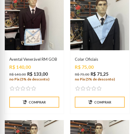
Avental Venerável RM GOB
Colar Oficiais
Preço
Preço
R$ 140,00
R$ 75,00
R$ 133,00
R$ 71,25
R$ 140,00
R$ 75,00
no Pix (5% de desconto)
no Pix (5% de desconto)
COMPRAR
COMPRAR