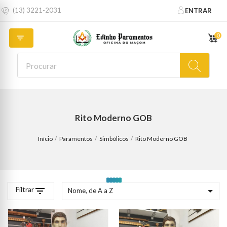
(13) 3221-2031
ENTRAR
0

Rito Moderno GOB
Início
Paramentos
Simbólicos
Rito Moderno GOB
Filtrar
filter_list

Nome, de A a Z