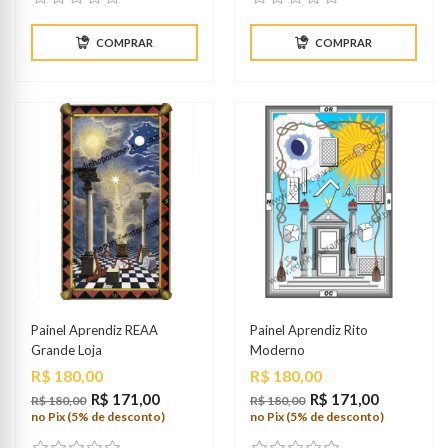
COMPRAR
COMPRAR
Painel Aprendiz REAA
Painel Aprendiz Rito
Grande Loja
Moderno
Preço
Preço
R$ 180,00
R$ 180,00
R$ 171,00
R$ 171,00
R$ 180,00
R$ 180,00
no Pix (5% de desconto)
no Pix (5% de desconto)