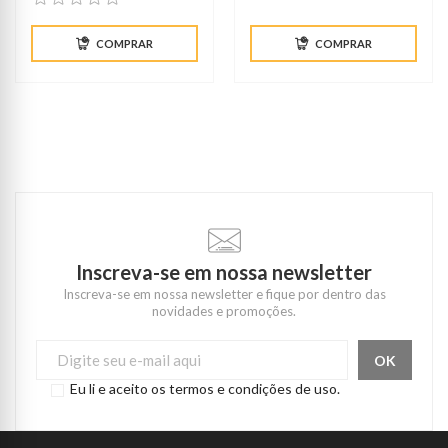
COMPRAR
COMPRAR
Inscreva-se em nossa newsletter
Inscreva-se em nossa newsletter e fique por dentro das
novidades e promoções.
Eu li e aceito os termos e condições de uso.