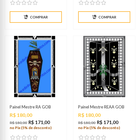
COMPRAR
COMPRAR
Painel Mestre RA GOB
Painel Mestre REAA GOB
Preço
Preço
R$ 180,00
R$ 180,00
R$ 171,00
R$ 171,00
R$ 180,00
R$ 180,00
no Pix (5% de desconto)
no Pix (5% de desconto)