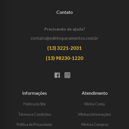
Contato
Precisando de ajuda?
contato@edinhoparamentos.com.br
(13) 3221-2031
(13) 98230-1220
Informações
Atendimento
Política do Site
Minha Conta
Termos e Condições
Minhas Informações
Política de Privacidade
Minhas Compras