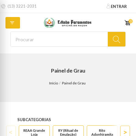
(13) 3221-2031
ENTRAR
0

Painel de Grau
Início
Painel de Grau
SUBCATEGORIAS
REAA Grande
RY (Ritual de
Rito
REAA 
Loja
Emulação)
Adonhiramita
Orient