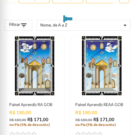
Filtrar
filter_list

Nome, de A a Z
Painel Aprendiz RA GOB
Painel Aprendiz REAA GOB
Preço
Preço
R$ 180,00
R$ 180,00
R$ 171,00
R$ 171,00
R$ 180,00
R$ 180,00
no Pix (5% de desconto)
no Pix (5% de desconto)