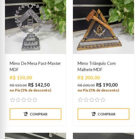
Mimo De Mesa Past-Master
Mimo Triângulo Com
MDF
Malhete MDF
Preço
Preço
R$ 150,00
R$ 200,00
R$ 142,50
R$ 190,00
R$ 150,00
R$ 200,00
no Pix (5% de desconto)
no Pix (5% de desconto)
COMPRAR
COMPRAR