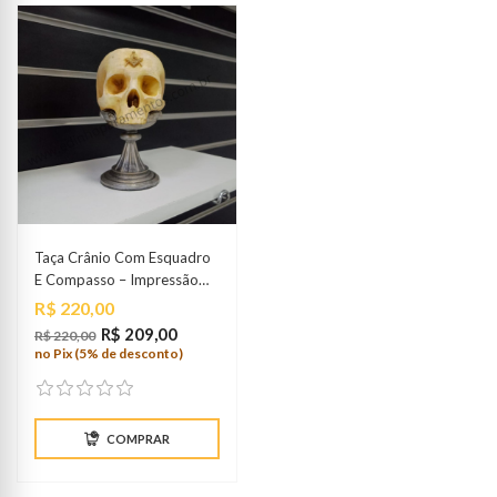
Taça Crânio Com Esquadro
E Compasso – Impressão
3D
Preço
R$ 220,00
R$ 209,00
R$ 220,00
no Pix (5% de desconto)
COMPRAR