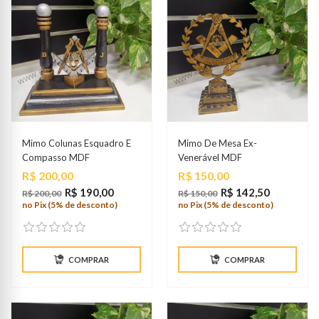
Mimo Colunas Esquadro E
Mimo De Mesa Ex-
Compasso MDF
Venerável MDF
Preço
Preço
R$ 200,00
R$ 150,00
R$ 190,00
R$ 142,50
R$ 200,00
R$ 150,00
no Pix (5% de desconto)
no Pix (5% de desconto)
COMPRAR
COMPRAR