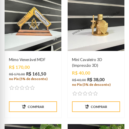
Mimo Venerável MDF
Mini Cavaleiro 3D
(Impressão 3D)
Preço
R$ 170,00
Preço
R$ 40,00
R$ 161,50
R$ 170,00
no Pix (5% de desconto)
R$ 38,00
R$ 40,00
no Pix (5% de desconto)
COMPRAR
COMPRAR