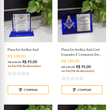
Placa Em Acrílico Azul
Placa Em Acrílico Azul Com
Esquadro E Compasso Em
Preço
R$ 100,00
Metal Prateado
Preço
R$ 100,00
R$ 95,00
R$ 100,00
no Pix (5% de desconto)
R$ 95,00
R$ 100,00
no Pix (5% de desconto)
COMPRAR
COMPRAR