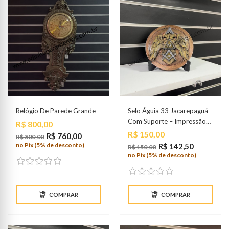
Relógio De Parede Grande
Selo Águia 33 Jacarepaguá
Com Suporte – Impressão
Preço
R$ 800,00
3D
Preço
R$ 150,00
R$ 760,00
R$ 800,00
no Pix (5% de desconto)
R$ 142,50
R$ 150,00
no Pix (5% de desconto)
COMPRAR
COMPRAR