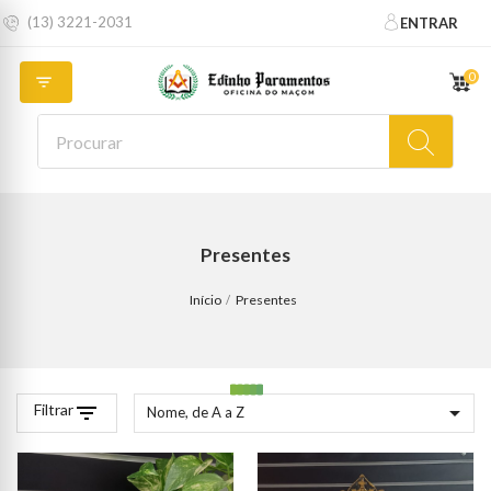
(13) 3221-2031
ENTRAR
0

Presentes
Início
Presentes
Filtrar
filter_list

Nome, de A a Z