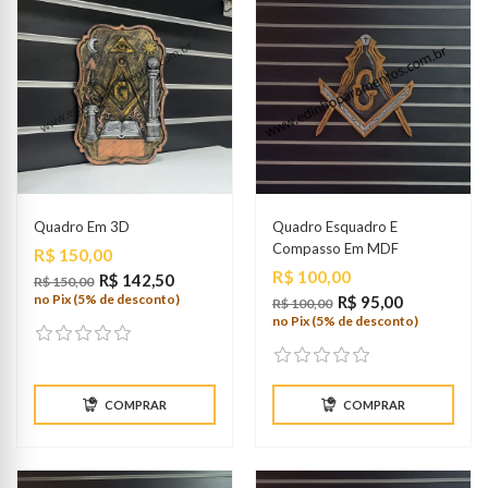
Quadro Em 3D
Quadro Esquadro E
Compasso Em MDF
Preço
R$ 150,00
Preço
R$ 100,00
R$ 142,50
R$ 150,00
no Pix (5% de desconto)
R$ 95,00
R$ 100,00
no Pix (5% de desconto)
COMPRAR
COMPRAR