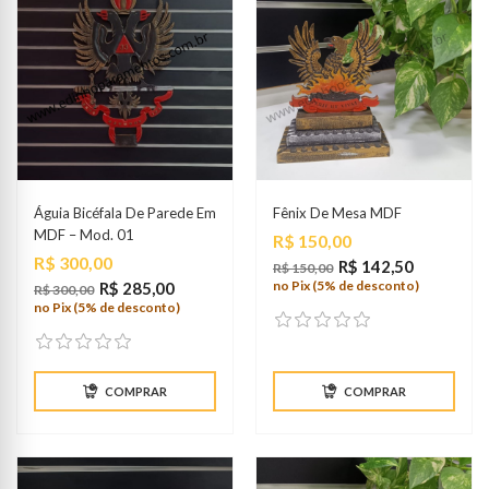
Águia Bicéfala De Parede Em
Fênix De Mesa MDF
MDF – Mod. 01
Preço
R$ 150,00
Preço
R$ 300,00
R$ 142,50
R$ 150,00
no Pix (5% de desconto)
R$ 285,00
R$ 300,00
no Pix (5% de desconto)
COMPRAR
COMPRAR