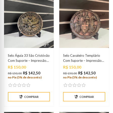
Selo Águia 33 São Cristóvão
Selo Cavaleiro Templário
Com Suporte – Impressão
Com Suporte – Impressão
3D
3D
Preço
Preço
R$ 150,00
R$ 150,00
R$ 142,50
R$ 142,50
R$ 150,00
R$ 150,00
no Pix (5% de desconto)
no Pix (5% de desconto)
COMPRAR
COMPRAR