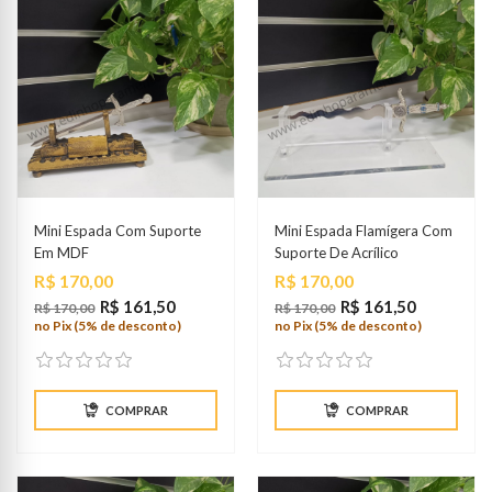
Mini Espada Com Suporte
Mini Espada Flamígera Com
Em MDF
Suporte De Acrílico
Preço
Preço
R$ 170,00
R$ 170,00
R$ 161,50
R$ 161,50
R$ 170,00
R$ 170,00
no Pix (5% de desconto)
no Pix (5% de desconto)
COMPRAR
COMPRAR