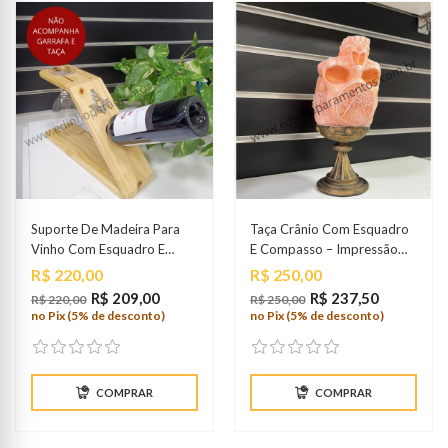
Suporte De Madeira Para
Taça Crânio Com Esquadro
Vinho Com Esquadro E
E Compasso – Impressão
Compasso
3D
Preço
Preço
R$ 220,00
R$ 250,00
R$ 209,00
R$ 237,50
R$ 220,00
R$ 250,00
no Pix (5% de desconto)
no Pix (5% de desconto)
COMPRAR
COMPRAR