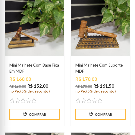
Mini Malhete Com Base Fixa
Mini Malhete Com Suporte
Em MDF
MDF
Preço
Preço
R$ 160,00
R$ 170,00
R$ 152,00
R$ 161,50
R$ 160,00
R$ 170,00
no Pix (5% de desconto)
no Pix (5% de desconto)
COMPRAR
COMPRAR