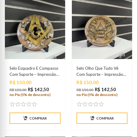
Selo Esquadro E Compasso
Selo Olho Que Tudo Vê
Com Suporte – Impressão
Com Suporte – Impressão
3D
3D
Preço
Preço
R$ 150,00
R$ 150,00
R$ 142,50
R$ 142,50
R$ 150,00
R$ 150,00
no Pix (5% de desconto)
no Pix (5% de desconto)
COMPRAR
COMPRAR