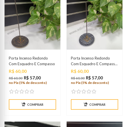
Porta Incenso Redondo
Porta Incenso Redondo
Com Esquadro E Compasso
Com Esquadro E Compasso
Prata
Preço
Preço
R$ 60,00
R$ 60,00
R$ 57,00
R$ 57,00
R$ 60,00
R$ 60,00
no Pix (5% de desconto)
no Pix (5% de desconto)
COMPRAR
COMPRAR