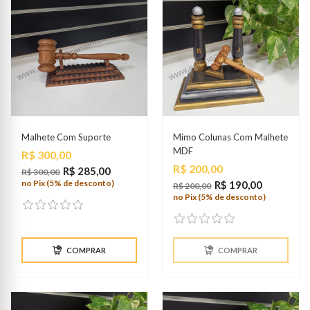
Malhete Com Suporte
Mimo Colunas Com Malhete
MDF
Preço
R$ 300,00
Preço
R$ 200,00
R$ 285,00
R$ 300,00
no Pix (5% de desconto)
R$ 190,00
R$ 200,00
no Pix (5% de desconto)
COMPRAR
COMPRAR