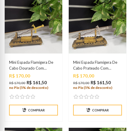
Mini Espada Flamígera De
Mini Espada Flamígera De
Cabo Dourado Com
Cabo Prateado Com
Suporte Em MDF
Suporte Em MDF
Preço
Preço
R$ 170,00
R$ 170,00
R$ 161,50
R$ 161,50
R$ 170,00
R$ 170,00
no Pix (5% de desconto)
no Pix (5% de desconto)
COMPRAR
COMPRAR