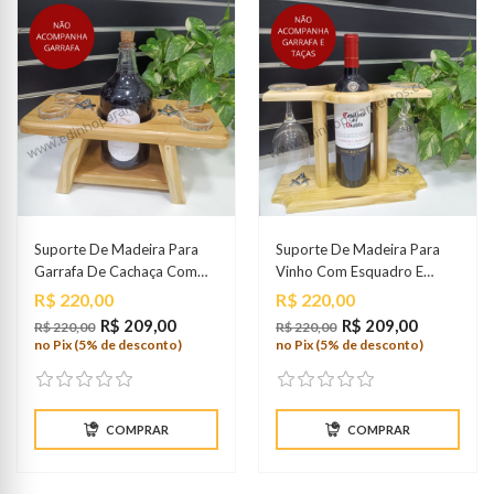
Suporte De Madeira Para
Suporte De Madeira Para
Garrafa De Cachaça Com
Vinho Com Esquadro E
Esquadro E Compasso
Compasso
Preço
Preço
R$ 220,00
R$ 220,00
R$ 209,00
R$ 209,00
R$ 220,00
R$ 220,00
no Pix (5% de desconto)
no Pix (5% de desconto)
COMPRAR
COMPRAR