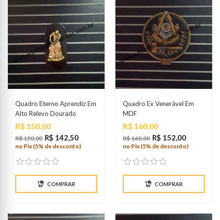
Quadro Eterno Aprendiz Em
Quadro Ex Venerável Em
Alto Relevo Dourado
MDF
Preço
Preço
R$ 150,00
R$ 160,00
R$ 142,50
R$ 152,00
R$ 150,00
R$ 160,00
no Pix (5% de desconto)
no Pix (5% de desconto)
COMPRAR
COMPRAR