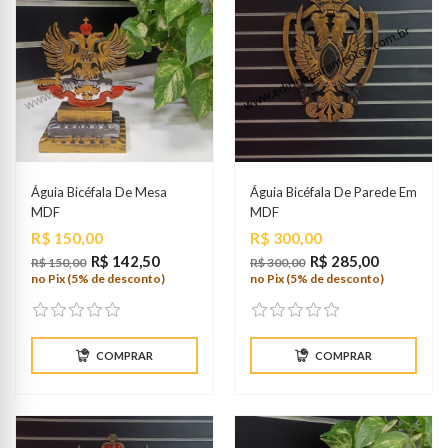
Águia Bicéfala De Mesa
Águia Bicéfala De Parede Em
MDF
MDF
Preço
Preço
R$ 150,00
R$ 300,00
R$ 142,50
R$ 285,00
R$ 150,00
R$ 300,00
no Pix (5% de desconto)
no Pix (5% de desconto)
COMPRAR
COMPRAR