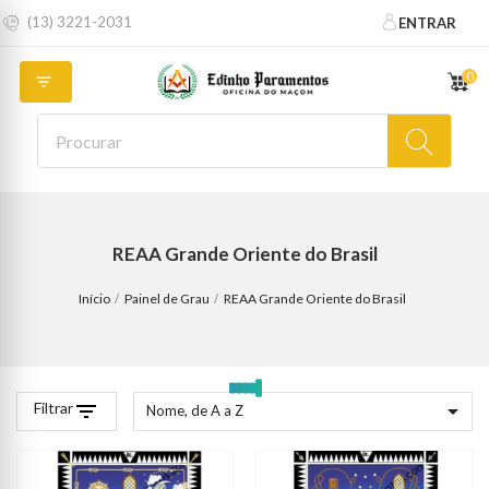
(13) 3221-2031
ENTRAR
0

REAA Grande Oriente do Brasil
Início
Painel de Grau
REAA Grande Oriente do Brasil
Filtrar
filter_list

Nome, de A a Z