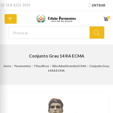
(13) 3221-2031
ENTRAR
0

Conjunto Grau 14 RA ECMA
Início
Paramentos
Filosóficos
Rito Adonhiramita ECMA
Conjunto Grau
14 RA ECMA