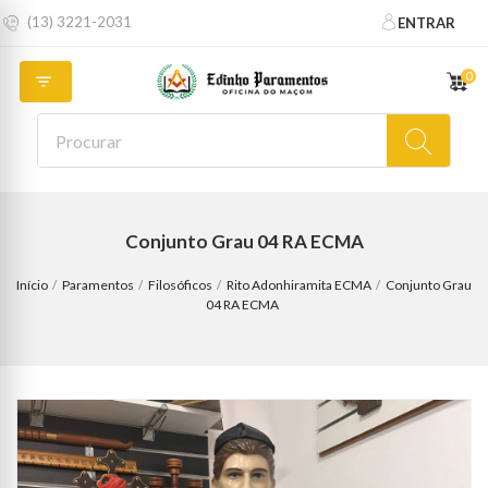
(13) 3221-2031
ENTRAR
0

Conjunto Grau 04 RA ECMA
Início
Paramentos
Filosóficos
Rito Adonhiramita ECMA
Conjunto Grau
04 RA ECMA