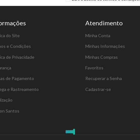
formações
Atendimento
ica do Site
Minha Conta
os e Condições
Minhas Informações
tica de Privacidade
Minhas Compras
rança
Favoritos
as de Pagamento
Recuperar a Senha
ega e Rastreamento
Cadastrar-se
lização
on Santos