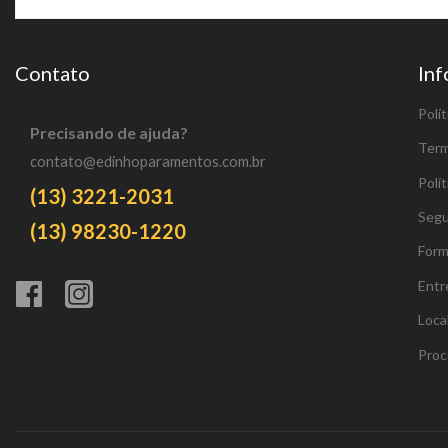
Contato
In
Polít
Precisando de ajuda?
Term
contato@edinhoparamentos.com.br
Polí
(13) 3221-2031
Segu
(13) 98230-1220
Form
Entr
Loca
Proc