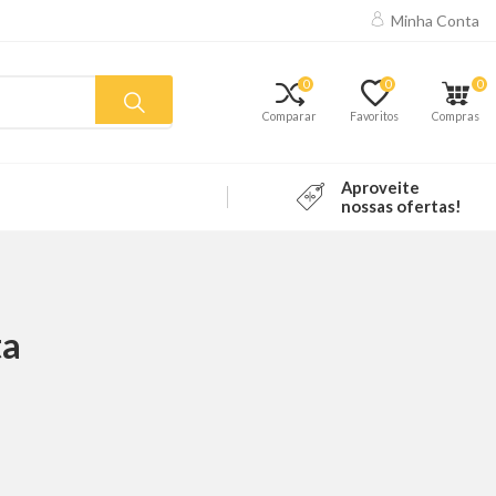
Minha Conta
0
0
0
Comparar
Favoritos
Compras
Aproveite
nossas ofertas!
ta