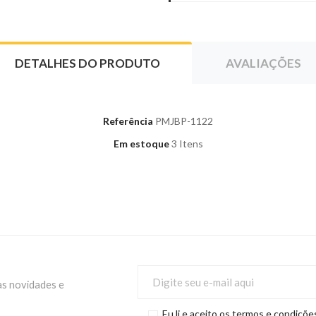
DETALHES DO PRODUTO
AVALIAÇÕES
Referência
PMJBP-1122
Em estoque
3 Itens
as novidades e
Eu li e aceito os termos e condiçõe