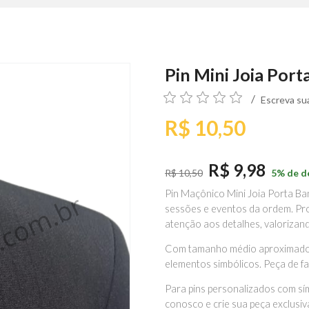
Pin Mini Joia Port
Escreva sua
R$ 10,50
R$ 9,98
R$ 10,50
5% de d
Pin Maçônico Mini Joia Porta Ban
sessões e eventos da ordem. Pr
atenção aos detalhes, valorizan
Com tamanho médio aproximado de
elementos simbólicos. Peça de f
Para pins personalizados com sí
conosco e crie sua peça exclusi