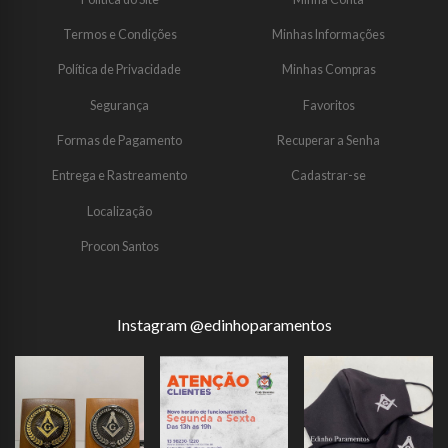
Termos e Condições
Minhas Informações
Política de Privacidade
Minhas Compras
Segurança
Favoritos
Formas de Pagamento
Recuperar a Senha
Entrega e Rastreamento
Cadastrar-se
Localização
Procon Santos
Instagram @edinhoparamentos