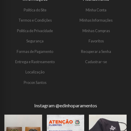
Política do Site
Minha Conta
Termos e Condições
Minhas Informações
Política de Privacidade
Minhas Compras
Segurança
Favoritos
Formas de Pagamento
Recuperar a Senha
Entrega e Rastreamento
Cadastrar-se
Localização
Procon Santos
Instagram @edinhoparamentos